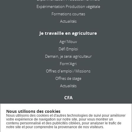
Expérimentation Production végétale
Formations courtes
Actualités
Je travaille en agriculture
Agri'Mouv
Défi Emploi
Demain, je serai agriculteur
Form'Agri
Offres d'emploi / Missions
Offres de stage
Actualités
CFA
Présentation
Nous utilisons des cookies
Formation en alternance
Nous utilisons des cookies et d'autres technologies de suivi pour améliorer
votre expérience de navigation sur notre site, pour vous montrer un
Taxe d'apprentissage
contenu personnalisé et des publicités ciblées, pour analyser le trafic de
notre site et pour comprendre la provenance de nos visiteurs.