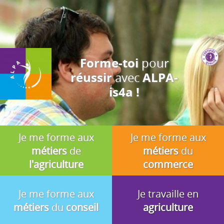
J'accepte
En utilisant ce site, vous acceptez que les cookies soient utilisés à
des fins d'analyse, de pertinence et de publicité.
pour
Forme-toi
avec
réussir
ALPA-
is4a !
Je me forme aux
Je me forme aux
métiers
de
métiers
du
l'agriculture
commerce
Je me forme aux
Je travaille en
métiers
du
conseil
agriculture