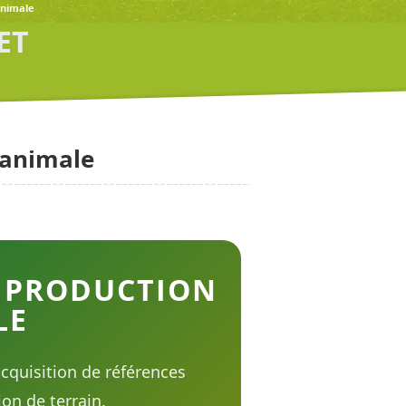
animale
ET
 animale
 PRODUCTION
LE
'acquisition de références
ion de terrain.