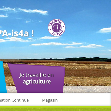
A-is4a !
Je travaille en
agriculture
ation Continue
Magasin