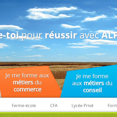
des fins d'analyse, de pertinence et de publicité.
pour
avec
-toi
réussir
ALP
Je me forme aux
Je me forme
métiers
du
aux
métiers
du
commerce
conseil
Ferme-école
CFA
Lycée Privé
Form