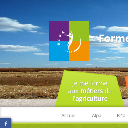
J'accepte
En utilisant ce site, vous acceptez que les cookies soient utilisés à 
Forme
Je me forme
aux
métiers
de
l'agriculture
Accueil
Alpa
Is4a