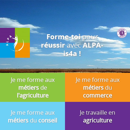
J'accepte
En utilisant ce site, vous acceptez que les cookies soient utilisés à
des fins d'analyse, de pertinence et de publicité.
pour
Forme-toi
avec
réussir
ALPA-
is4a !
Je me forme aux
Je me forme aux
métiers
de
métiers
du
l'agriculture
commerce
Je me forme aux
Je travaille en
métiers
du
conseil
agriculture