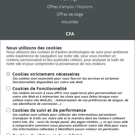
Offres d'emploi / Missions
Offres de stage
Actualités
CFA
Présentation
Nous utilisons des cookies
Formation en alternance
Nous utilisons des cookies et d'autres technologies de suivi pour améliorer
votre expérience de navigation sur notre site, pour vous montrer un
Taxe d'apprentissage
contenu personnalisé et des publicités ciblées, pour analyser le trafic de
notre site et pour comprendre la provenance de nos visiteurs.
Cookies strictement nécessaires
Lycée Privé
Ces cookies sont essentiels pour vous fournir les services et certaines
Formation Scolaire
fonctionnalités disponibles sur notre site Web.
Cookies de Fonctionnalité
Ces cookies servent à vous offrir une expérience plus personnalisée sur
Formation Continue
notre site Web et à mémoriser les choix que vous faites lorsque vous
utilisez notre site Web.(Ex. : mémorisation de vos préférences de langue, de
Formation continue pour adulte
vos identifiants de connexion...)
Cookies de suivi et de performance
Ces cookies sont utilisés pour collecter des informations permettant
Magasin
d'analyser le trafic sur notre site et la manière dont les visiteurs utilisent
notre site. (Ex. : suivi du temps passé, des pages visitées...), ce qui nous aide
Magasin de produits fermiers
à comprendre comment nous pouvons améliorer notre site Web pour vous.
Ces informations collectées n'identifient aucun visiteur en particulier.