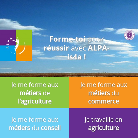
J'accepte
En utilisant ce site, vous acceptez que les cookies soient utilisés à
des fins d'analyse, de pertinence et de publicité.
pour
Forme-toi
avec
réussir
ALPA-
is4a !
Je me forme aux
Je me forme aux
métiers
de
métiers
du
l'agriculture
commerce
Je me forme aux
Je travaille en
métiers
du
conseil
agriculture