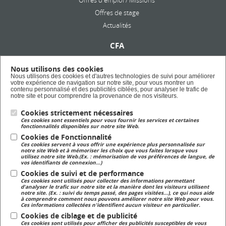
Offres d'emploi / Missions
Offres de stage
Actualités
CFA
Présentation
Nous utilisons des cookies
Formation en alternance
Nous utilisons des cookies et d'autres technologies de suivi pour améliorer
votre expérience de navigation sur notre site, pour vous montrer un
Taxe d'apprentissage
contenu personnalisé et des publicités ciblées, pour analyser le trafic de
notre site et pour comprendre la provenance de nos visiteurs.
Cookies strictement nécessaires
Lycée Privé
Ces cookies sont essentiels pour vous fournir les services et certaines
Formation Scolaire
fonctionnalités disponibles sur notre site Web.
Cookies de Fonctionnalité
Ces cookies servent à vous offrir une expérience plus personnalisée sur
Formation Continue
notre site Web et à mémoriser les choix que vous faites lorsque vous
utilisez notre site Web.(Ex. : mémorisation de vos préférences de langue, de
Formation continue pour adulte
vos identifiants de connexion...)
Cookies de suivi et de performance
Ces cookies sont utilisés pour collecter des informations permettant
Magasin
d'analyser le trafic sur notre site et la manière dont les visiteurs utilisent
notre site. (Ex. : suivi du temps passé, des pages visitées...), ce qui nous aide
Magasin de produits fermiers
à comprendre comment nous pouvons améliorer notre site Web pour vous.
Ces informations collectées n'identifient aucun visiteur en particulier.
Cookies de ciblage et de publicité
Ces cookies sont utilisés pour afficher des publicités susceptibles de vous