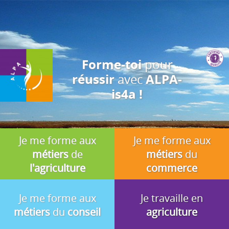
J'accepte
En utilisant ce site, vous acceptez que les cookies soient utilisés à
des fins d'analyse, de pertinence et de publicité.
pour
Forme-toi
avec
réussir
ALPA-
is4a !
Je me forme aux
Je me forme aux
métiers
de
métiers
du
l'agriculture
commerce
Je me forme aux
Je travaille en
métiers
du
conseil
agriculture