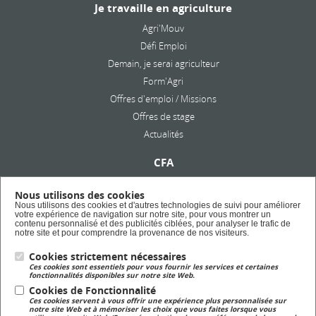
Je travaille en agriculture
Agri'Mouv
Défi Emploi
Demain, je serai agriculteur
Form'Agri
Offres d'emploi / Missions
Offres de stage
Actualités
CFA
Présentation
Nous utilisons des cookies
Formation en alternance
Nous utilisons des cookies et d'autres technologies de suivi pour améliorer
votre expérience de navigation sur notre site, pour vous montrer un
Taxe d'apprentissage
contenu personnalisé et des publicités ciblées, pour analyser le trafic de
notre site et pour comprendre la provenance de nos visiteurs.
Lycée Privé
Cookies strictement nécessaires
Ces cookies sont essentiels pour vous fournir les services et certaines
Formation Scolaire
fonctionnalités disponibles sur notre site Web.
Cookies de Fonctionnalité
Ces cookies servent à vous offrir une expérience plus personnalisée sur
Formation Continue
notre site Web et à mémoriser les choix que vous faites lorsque vous