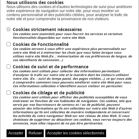
Nous utilisons des cookies
Formation en alternance
Nous utilisons des cookies et d'autres technologies de suivi pour améliorer
votre expérience de navigation sur notre site, pour vous montrer un
Taxe d'apprentissage
contenu personnalisé et des publicités ciblées, pour analyser le trafic de
notre site et pour comprendre la provenance de nos visiteurs.
Cookies strictement nécessaires
Lycée Privé
Ces cookies sont essentiels pour vous fournir les services et certaines
Formation Scolaire
fonctionnalités disponibles sur notre site Web.
Cookies de Fonctionnalité
Ces cookies servent à vous offrir une expérience plus personnalisée sur
Formation Continue
notre site Web et à mémoriser les choix que vous faites lorsque vous
utilisez notre site Web.(Ex. : mémorisation de vos préférences de langue, de
Formation continue pour adulte
vos identifiants de connexion...)
Cookies de suivi et de performance
Ces cookies sont utilisés pour collecter des informations permettant
Magasin
d'analyser le trafic sur notre site et la manière dont les visiteurs utilisent
notre site. (Ex. : suivi du temps passé, des pages visitées...), ce qui nous aide
Magasin de produits fermiers
à comprendre comment nous pouvons améliorer notre site Web pour vous.
Ces informations collectées n'identifient aucun visiteur en particulier.
Cookies de ciblage et de publicité
Ces cookies sont utilisés pour afficher des publicités susceptibles de vous
intéresser en fonction de vos habitudes de navigation. Ces cookies, tels que
servis par nos fournisseurs de contenu et / ou de publicité, peuvent
associer des informations qu'ils ont collectées sur notre site Web à d'autres
informations qu'ils ont collectées de manière indépendante et concernant
les activités du votre navigateur Web sur son réseau de sites Web. Si vous
Accès NetYpareo
Contact
Plan du site
choisissez de supprimer ou désactiver ces cookies, vous verrez toujours des
annonces, mais elles risquent de ne pas être pertinentes.
Accepter
Refuser
Accepter les cookies sélectionnés
Zoom sur...
Presse
Mentions légales
Gérer mes préférences de cookies