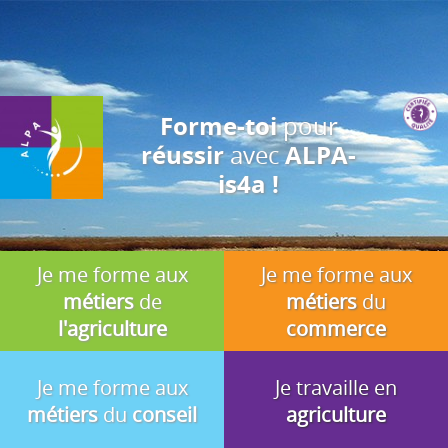
J'accepte
En utilisant ce site, vous acceptez que les cookies soient utilisés à
des fins d'analyse, de pertinence et de publicité.
pour
Forme-toi
avec
réussir
ALPA-
is4a !
Je me forme aux
Je me forme aux
métiers
de
métiers
du
l'agriculture
commerce
Je me forme aux
Je travaille en
métiers
du
conseil
agriculture