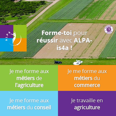
J'accepte
En utilisant ce site, vous acceptez que les cookies soient utilisés à
des fins d'analyse, de pertinence et de publicité.
pour
Forme-toi
avec
réussir
ALPA-
is4a !
Je me forme aux
Je me forme aux
métiers
de
métiers
du
l'agriculture
commerce
Je me forme aux
Je travaille en
métiers
du
conseil
agriculture