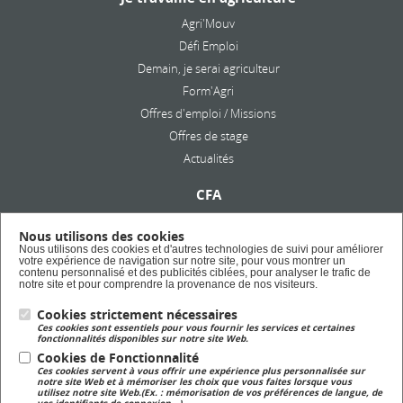
Agri'Mouv
Défi Emploi
Demain, je serai agriculteur
Form'Agri
Offres d'emploi / Missions
Offres de stage
Actualités
CFA
Présentation
Nous utilisons des cookies
Formation en alternance
Nous utilisons des cookies et d'autres technologies de suivi pour améliorer
votre expérience de navigation sur notre site, pour vous montrer un
Taxe d'apprentissage
contenu personnalisé et des publicités ciblées, pour analyser le trafic de
notre site et pour comprendre la provenance de nos visiteurs.
Lycée Privé
Cookies strictement nécessaires
Ces cookies sont essentiels pour vous fournir les services et certaines
Formation Scolaire
fonctionnalités disponibles sur notre site Web.
Cookies de Fonctionnalité
Ces cookies servent à vous offrir une expérience plus personnalisée sur
Formation Continue
notre site Web et à mémoriser les choix que vous faites lorsque vous
utilisez notre site Web.(Ex. : mémorisation de vos préférences de langue, de
Formation continue pour adulte