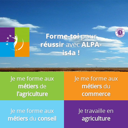
J'accepte
En utilisant ce site, vous acceptez que les cookies soient utilisés à
des fins d'analyse, de pertinence et de publicité.
pour
Forme-toi
avec
réussir
ALPA-
is4a !
Je me forme aux
Je me forme aux
métiers
de
métiers
du
l'agriculture
commerce
Je me forme aux
Je travaille en
métiers
du
conseil
agriculture