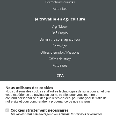
Formations courtes
Actualités
Je travaille en agriculture
Agri'Mouv
Défi Emploi
Demain, je serai agriculteur
Form'Agri
Offres d'emploi / Missions
Offres de stage
Actualités
CFA
Présentation
Nous utilisons des cookies
Formation en alternance
Nous utilisons des cookies et d'autres technologies de suivi pour améliorer
votre expérience de navigation sur notre site, pour vous montrer un
Taxe d'apprentissage
contenu personnalisé et des publicités ciblées, pour analyser le trafic de
notre site et pour comprendre la provenance de nos visiteurs.
Cookies strictement nécessaires
Lycée Privé
Ces cookies sont essentiels pour vous fournir les services et certaines