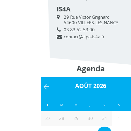
IS4A
29 Rue Victor Grignard
54600 VILLERS-LES-NANCY
03 83 52 53 00
contact@alpa-is4a.fr
Agenda
AOÛT 2026
L
M
M
J
V
S
27
28
29
30
31
1