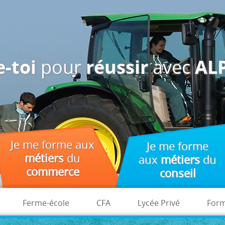
des fins d'analyse, de pertinence et de publicité.
pour
avec
-toi
réussir
ALP
Je me forme aux
Je me forme
métiers
du
aux
métiers
du
commerce
conseil
Ferme-école
CFA
Lycée Privé
Form