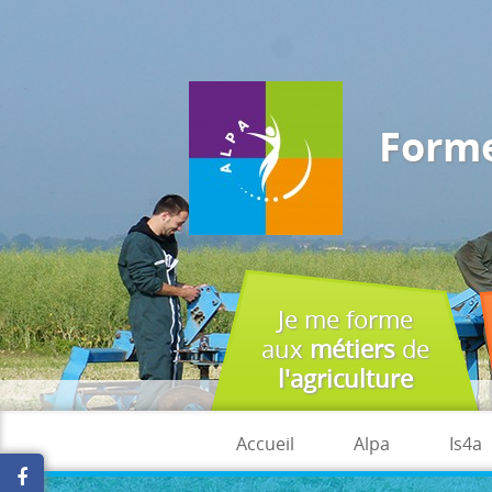
J'accepte
En utilisant ce site, vous acceptez que les cookies soient utilisés à 
Forme
Je me forme
aux
métiers
de
l'agriculture
Accueil
Alpa
Is4a