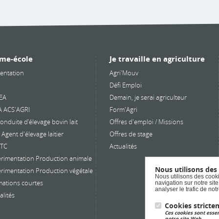
de dotation MÉCÉNAT
Mutualia pour notre
programme : « Bien
manger en restauration
collective : les produits
fermiers ont la cote ! »
me-école
Je travaille en agriculture
dispositif vise à : -
entation
Agri'Mouv
Proposer des repas en
Défi Emploi
restauration collective
EA
Demain, je serai agriculteur
avec un maximum de
A ACS'AGRI
Form'Agri
produits locaux -
onduite d’élevage bovin lait
Offres d'emploi / Missions
Développer notre prop
Agent d'élevage laitier
Offres de stage
réseau et favoriser
PTC
Actualités
l’approvisionnement en
circuit court Les
rimentation Production animale
bénéficiaires sont les
Nous utilisons des
rimentation Production végétale
Nous utilisons des cooki
stagiaires de l’ALPA et l
ations courtes
navigation sur notre sit
analyser le trafic de no
groupes extérieurs qui
alités
apprécient la qualité d
Cookies stricte
repas servis. Cette
Ces cookies sont essen