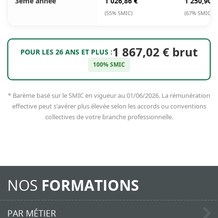
3ème année
1 026,86 €
1 250,90 €
(55% SMIC)
(67% SMIC)
1 867,02 € brut
POUR LES 26 ANS ET PLUS :
100% SMIC
* Barème basé sur le SMIC en vigueur au 01/06/2026. La rémunération
effective peut s'avérer plus élevée selon les accords ou conventions
collectives de votre branche professionnelle.
NOS
FORMATIONS
PAR MÉTIER