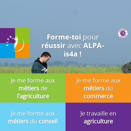
J'accepte
En utilisant ce site, vous acceptez que les cookies soient utilisés à
des fins d'analyse, de pertinence et de publicité.
pour
Forme-toi
avec
réussir
ALPA-
is4a !
Je me forme aux
Je me forme aux
métiers
de
métiers
du
l'agriculture
commerce
Je me forme aux
Je travaille en
métiers
du
conseil
agriculture