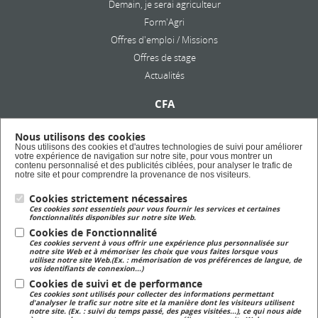
Demain, je serai agriculteur
Form'Agri
Offres d'emploi / Missions
Offres de stage
Actualités
CFA
Présentation
Nous utilisons des cookies
Formation en alternance
Nous utilisons des cookies et d'autres technologies de suivi pour améliorer
votre expérience de navigation sur notre site, pour vous montrer un
Taxe d'apprentissage
contenu personnalisé et des publicités ciblées, pour analyser le trafic de
notre site et pour comprendre la provenance de nos visiteurs.
Cookies strictement nécessaires
Lycée Privé
Ces cookies sont essentiels pour vous fournir les services et certaines
Formation Scolaire
fonctionnalités disponibles sur notre site Web.
Cookies de Fonctionnalité
Ces cookies servent à vous offrir une expérience plus personnalisée sur
Formation Continue
notre site Web et à mémoriser les choix que vous faites lorsque vous
utilisez notre site Web.(Ex. : mémorisation de vos préférences de langue, de
Formation continue pour adulte
vos identifiants de connexion...)
Cookies de suivi et de performance
Ces cookies sont utilisés pour collecter des informations permettant
Magasin
d'analyser le trafic sur notre site et la manière dont les visiteurs utilisent
notre site. (Ex. : suivi du temps passé, des pages visitées...), ce qui nous aide
Magasin de produits fermiers