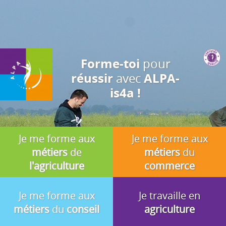
J'accepte
En utilisant ce site, vous acceptez que les cookies soient utilisés à
des fins d'analyse, de pertinence et de publicité.
pour
Forme-toi
avec
réussir
ALPA-
is4a !
Je me forme aux
Je me forme aux
métiers
de
métiers
du
l'agriculture
commerce
Je me forme aux
Je travaille en
métiers
du
conseil
agriculture