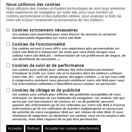
Nous utilisons des cookies
Formation en alternance
Nous utilisons des cookies et d'autres technologies de suivi pour améliorer
votre expérience de navigation sur notre site, pour vous montrer un
Taxe d'apprentissage
contenu personnalisé et des publicités ciblées, pour analyser le trafic de
notre site et pour comprendre la provenance de nos visiteurs.
Lycée Privé
Cookies strictement nécessaires
Ces cookies sont essentiels pour vous fournir les services et certaines
Formation Scolaire
fonctionnalités disponibles sur notre site Web.
Cookies de Fonctionnalité
Ces cookies servent à vous offrir une expérience plus personnalisée sur
Formation Continue
notre site Web et à mémoriser les choix que vous faites lorsque vous
utilisez notre site Web.(Ex. : mémorisation de vos préférences de langue, de
Formation continue pour adulte
vos identifiants de connexion...)
Cookies de suivi et de performance
Ces cookies sont utilisés pour collecter des informations permettant
Magasin
d'analyser le trafic sur notre site et la manière dont les visiteurs utilisent
notre site. (Ex. : suivi du temps passé, des pages visitées...), ce qui nous aide
Magasin de produits fermiers
à comprendre comment nous pouvons améliorer notre site Web pour vous.
Ces informations collectées n'identifient aucun visiteur en particulier.
Cookies de ciblage et de publicité
Ces cookies sont utilisés pour afficher des publicités susceptibles de vous
intéresser en fonction de vos habitudes de navigation. Ces cookies, tels que
servis par nos fournisseurs de contenu et / ou de publicité, peuvent
associer des informations qu'ils ont collectées sur notre site Web à d'autres
informations qu'ils ont collectées de manière indépendante et concernant
les activités du votre navigateur Web sur son réseau de sites Web. Si vous
Accès NetYpareo
Contact
Plan du site
choisissez de supprimer ou désactiver ces cookies, vous verrez toujours des
annonces, mais elles risquent de ne pas être pertinentes.
Accepter
Refuser
Accepter les cookies sélectionnés
Zoom sur...
Presse
Mentions légales