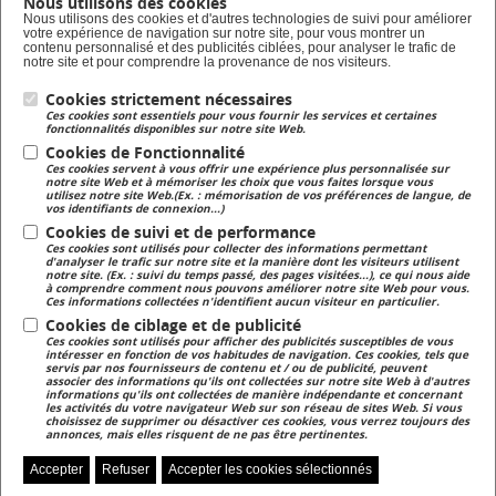
Nous utilisons des cookies
Formation en alternance
Nous utilisons des cookies et d'autres technologies de suivi pour améliorer
votre expérience de navigation sur notre site, pour vous montrer un
Taxe d'apprentissage
contenu personnalisé et des publicités ciblées, pour analyser le trafic de
notre site et pour comprendre la provenance de nos visiteurs.
Cookies strictement nécessaires
Lycée Privé
Ces cookies sont essentiels pour vous fournir les services et certaines
Formation Scolaire
fonctionnalités disponibles sur notre site Web.
Cookies de Fonctionnalité
Ces cookies servent à vous offrir une expérience plus personnalisée sur
Formation Continue
notre site Web et à mémoriser les choix que vous faites lorsque vous
utilisez notre site Web.(Ex. : mémorisation de vos préférences de langue, de
Formation continue pour adulte
vos identifiants de connexion...)
Cookies de suivi et de performance
Ces cookies sont utilisés pour collecter des informations permettant
Magasin
d'analyser le trafic sur notre site et la manière dont les visiteurs utilisent
notre site. (Ex. : suivi du temps passé, des pages visitées...), ce qui nous aide
Magasin de produits fermiers
à comprendre comment nous pouvons améliorer notre site Web pour vous.
Ces informations collectées n'identifient aucun visiteur en particulier.
Cookies de ciblage et de publicité
Ces cookies sont utilisés pour afficher des publicités susceptibles de vous
intéresser en fonction de vos habitudes de navigation. Ces cookies, tels que
servis par nos fournisseurs de contenu et / ou de publicité, peuvent
associer des informations qu'ils ont collectées sur notre site Web à d'autres
informations qu'ils ont collectées de manière indépendante et concernant
les activités du votre navigateur Web sur son réseau de sites Web. Si vous
Accès NetYpareo
Contact
Plan du site
choisissez de supprimer ou désactiver ces cookies, vous verrez toujours des
annonces, mais elles risquent de ne pas être pertinentes.
Accepter
Refuser
Accepter les cookies sélectionnés
Zoom sur...
Presse
Mentions légales
Gérer mes préférences de cookies