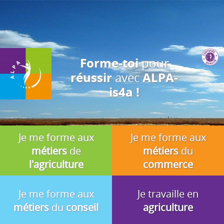
J'accepte
En utilisant ce site, vous acceptez que les cookies soient utilisés à
des fins d'analyse, de pertinence et de publicité.
pour
Forme-toi
avec
réussir
ALPA-
is4a !
Je me forme aux
Je me forme aux
métiers
de
métiers
du
l'agriculture
commerce
Je me forme aux
Je travaille en
métiers
du
conseil
agriculture