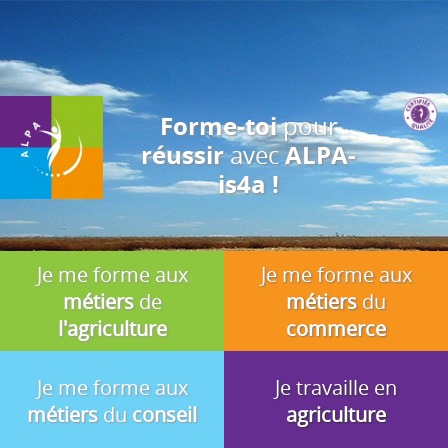
J'accepte
En utilisant ce site, vous acceptez que les cookies soient utilisés à
des fins d'analyse, de pertinence et de publicité.
pour
Forme-toi
avec
réussir
ALPA-
is4a !
Je me forme aux
Je me forme aux
métiers
de
métiers
du
l'agriculture
commerce
Je me forme aux
Je travaille en
métiers
du
conseil
agriculture