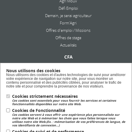
Agri'Mouv
Défi Emploi
Demain, je serai agriculteur
Form'Agri
Offres d'emploi / Missions
Offres de stage
Actualités
CFA
Présentation
Nous utilisons des cookies
Formation en alternance
Nous utilisons des cookies et d'autres technologies de suivi pour améliorer
votre expérience de navigation sur notre site, pour vous montrer un
Taxe d'apprentissage
contenu personnalisé et des publicités ciblées, pour analyser le trafic de
notre site et pour comprendre la provenance de nos visiteurs.
Cookies strictement nécessaires
Lycée Privé
Ces cookies sont essentiels pour vous fournir les services et certaines
Formation Scolaire
fonctionnalités disponibles sur notre site Web.
Cookies de Fonctionnalité
Ces cookies servent à vous offrir une expérience plus personnalisée sur
Formation Continue
notre site Web et à mémoriser les choix que vous faites lorsque vous
utilisez notre site Web.(Ex. : mémorisation de vos préférences de langue, de
Formation continue pour adulte
vos identifiants de connexion...)
Cookies de suivi et de performance